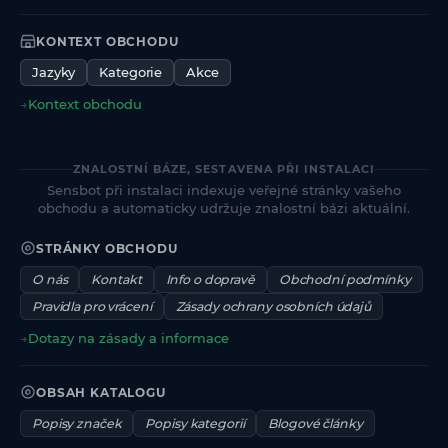
KONTEXT OBCHODU
Jazyky
Kategorie
Akce
→
Kontext obchodu
ZNALOSTNÍ BÁZE, SESTAVENA PŘI INSTALACI
Sensbot při instalaci indexuje veřejné stránky vašeho
obchodu a automaticky udržuje znalostní bázi aktuální.
STRÁNKY OBCHODU
O nás
Kontakt
Info o dopravě
Obchodní podmínky
Pravidla pro vrácení
Zásady ochrany osobních údajů
→
Dotazy na zásady a informace
OBSAH KATALOGU
Popisy značek
Popisy kategorií
Blogové články