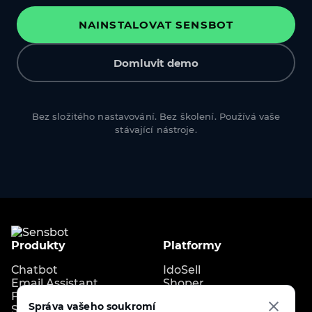
NAINSTALOVAT SENSBOT
Domluvit demo
Bez složitého nastavování. Bez školení. Používá vaše
stávající nástroje.
Produkty
Platformy
Chatbot
IdoSell
Email Assistant
Shoper
FAQ Generator
Shopify
Správa vašeho soukromí
Store Copilot
IdoBooking