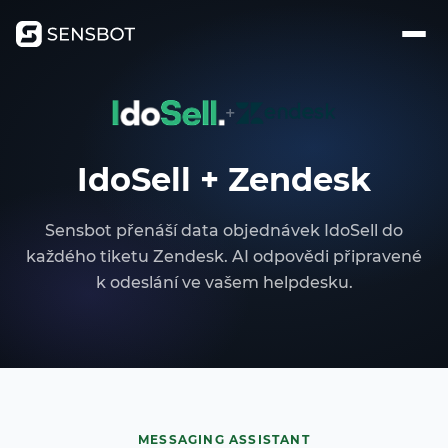
+
IdoSell + Zendesk
Sensbot přenáší data objednávek IdoSell do
každého tiketu Zendesk. AI odpovědi připravené
k odeslání ve vašem helpdesku.
MESSAGING ASSISTANT