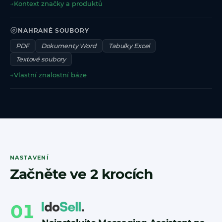
→
Kontext značky a produktů
NAHRANÉ SOUBORY
PDF
Dokumenty Word
Tabulky Excel
Textové soubory
→
Vlastní znalostní báze
NASTAVENÍ
Začněte ve 2 krocích
01