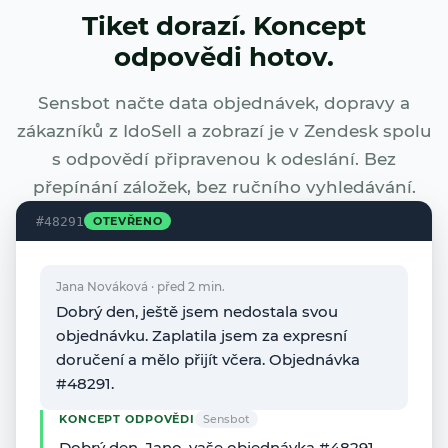
Tiket dorazí. Koncept
odpovědi hotov.
Sensbot načte data objednávek, dopravy a
zákazníků z IdoSell a zobrazí je v Zendesk spolu
s odpovědí připravenou k odeslání. Bez
přepínání záložek, bez ručního vyhledávání.
#48291
OTEVŘENO
Jana Nováková · před 2 min.
Dobrý den, ještě jsem nedostala svou
objednávku. Zaplatila jsem za expresní
doručení a mělo přijít včera. Objednávka
#48291.
KONCEPT ODPOVĚDI
Sensbot
Dobrý den, Jano, vaše objednávka #48291