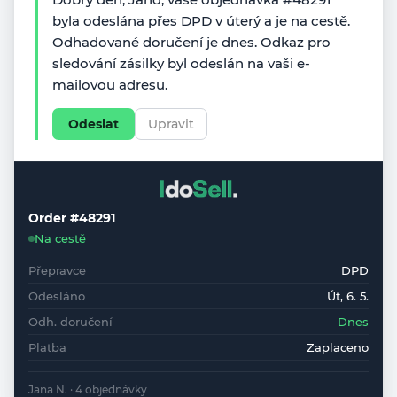
byla odeslána přes DPD v úterý a je na cestě.
Odhadované doručení je dnes. Odkaz pro
sledování zásilky byl odeslán na vaši e-
mailovou adresu.
Odeslat
Upravit
Order #48291
Na cestě
Přepravce
DPD
Odesláno
Út, 6. 5.
Odh. doručení
Dnes
Platba
Zaplaceno
Jana N. · 4 objednávky