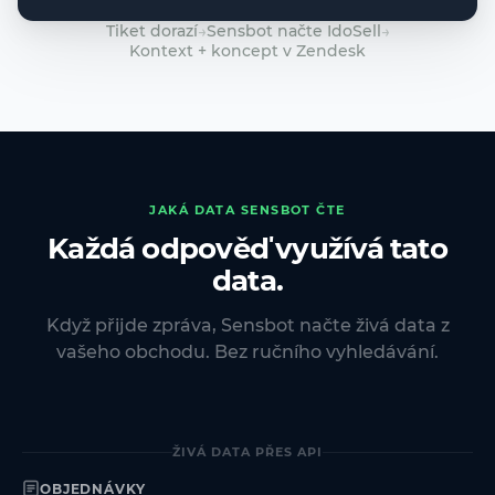
Tiket dorazí
→
Sensbot načte IdoSell
→
Kontext + koncept v Zendesk
JAKÁ DATA SENSBOT ČTE
Každá odpověď využívá tato
data.
Když přijde zpráva, Sensbot načte živá data z
vašeho obchodu. Bez ručního vyhledávání.
ŽIVÁ DATA PŘES API
OBJEDNÁVKY