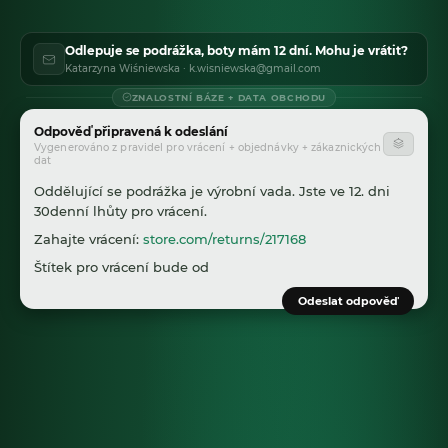
Odlepuje se podrážka, boty mám 12 dní. Mohu je vrátit?
Katarzyna Wiśniewska · k.wisniewska@gmail.com
ZNALOSTNÍ BÁZE + DATA OBCHODU
Odpověď připravená k odeslání
Vygenerováno z pravidel pro vrácení + objednávky + zákaznických
dat
Oddělující se podrážka je výrobní vada. Jste ve 12. dni
30denní lhůty pro vrácení.
Zahajte vrácení:
store.com/returns/217168
Štítek pro vrácení bude odeslán na
k.wisniewska@gmail.com
.
Odeslat odpověď