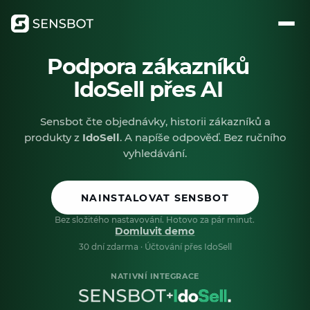
Podpora zákazníků
IdoSell přes AI
Sensbot čte objednávky, historii zákazníků a
produkty z
IdoSell
. A napíše odpověď. Bez ručního
vyhledávání.
NAINSTALOVAT SENSBOT
Bez složitého nastavování. Hotovo za pár minut.
Domluvit demo
30 dní zdarma · Účtování přes IdoSell
NATIVNÍ INTEGRACE
+