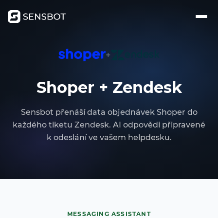
+
Shoper + Zendesk
Sensbot přenáší data objednávek Shoper do
každého tiketu Zendesk. AI odpovědi připravené
k odeslání ve vašem helpdesku.
MESSAGING ASSISTANT