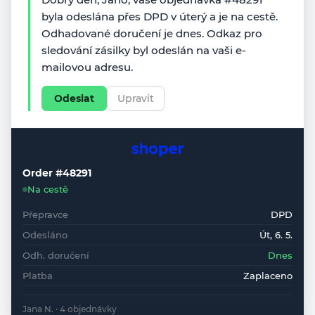
byla odeslána přes DPD v úterý a je na cestě.
Odhadované doručení je dnes. Odkaz pro
sledování zásilky byl odeslán na vaši e-
mailovou adresu.
Odeslat
Upravit
Order #48291
Na cestě
Přepravce
DPD
Odesláno
Út, 6. 5.
Odh. doručení
Dnes
Platba
Zaplaceno
Jana N. · 4 objednávky