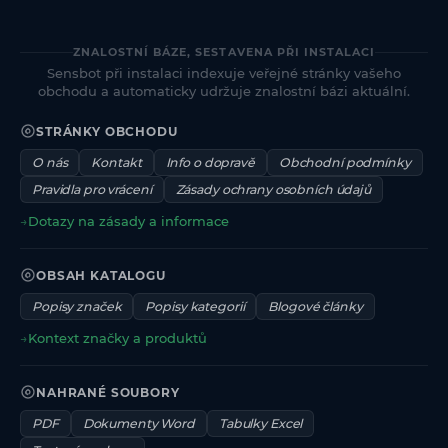
ZNALOSTNÍ BÁZE, SESTAVENA PŘI INSTALACI
Sensbot při instalaci indexuje veřejné stránky vašeho
obchodu a automaticky udržuje znalostní bázi aktuální.
STRÁNKY OBCHODU
O nás
Kontakt
Info o dopravě
Obchodní podmínky
Pravidla pro vrácení
Zásady ochrany osobních údajů
→
Dotazy na zásady a informace
OBSAH KATALOGU
Popisy značek
Popisy kategorií
Blogové články
→
Kontext značky a produktů
NAHRANÉ SOUBORY
PDF
Dokumenty Word
Tabulky Excel