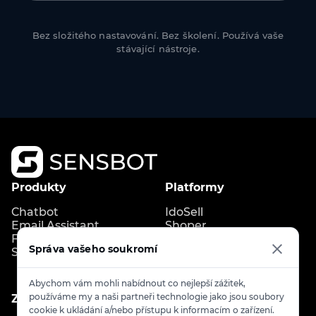
Bez složitého nastavování. Bez školení. Používá vaše
stávající nástroje.
Produkty
Platformy
Chatbot
IdoSell
Email Assistant
Shoper
FAQ Generator
Shopify
Správa vašeho soukromí
Store Copilot
IdoBooking
Upgates
Abychom vám mohli nabídnout co nejlepší zážitek,
používáme my a naši partneři technologie jako jsou soubory
Zdroje
Kontakt
cookie k ukládání a/nebo přístupu k informacím o zařízení.