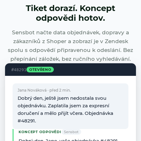
Tiket dorazí. Koncept
odpovědi hotov.
Sensbot načte data objednávek, dopravy a
zákazníků z Shoper a zobrazí je v Zendesk
spolu s odpovědí připravenou k odeslání. Bez
přepínání záložek, bez ručního vyhledávání.
#48291
OTEVŘENO
Jana Nováková · před 2 min.
Dobrý den, ještě jsem nedostala svou
objednávku. Zaplatila jsem za expresní
doručení a mělo přijít včera. Objednávka
#48291.
KONCEPT ODPOVĚDI
Sensbot
Dobrý den, Jano, vaše objednávka #48291