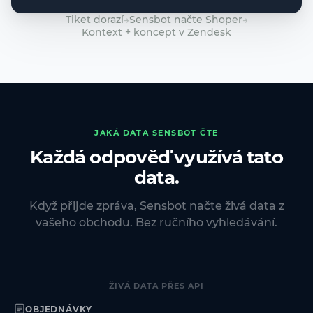
Tiket dorazí
→
Sensbot načte Shoper
→
Kontext + koncept v Zendesk
JAKÁ DATA SENSBOT ČTE
Každá odpověď využívá tato
data.
Když přijde zpráva, Sensbot načte živá data z
vašeho obchodu. Bez ručního vyhledávání.
ŽIVÁ DATA PŘES API
OBJEDNÁVKY