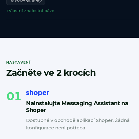
Textové soubory
→
Vlastní znalostní báze
NASTAVENÍ
Začněte ve 2 krocích
01
Nainstalujte Messaging Assistant na
Shoper
Dostupné v obchodě aplikací Shoper. Žádná
konfigurace není potřeba.