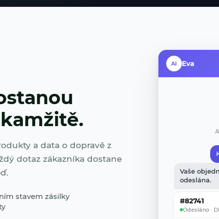
Eva
AI
ostanou
kamžitě.
A
rodukty a data o dopravě z
aždý dotaz zákazníka dostane
ď.
Vaše objedn
odeslána.
ním stavem zásilky
#82741
ty
Odesláno · 