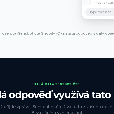
PŘEDPOKLÁD
Zítra
DOPRAVCE
Type message ..
DPD
PLATBA
Zaplaceno
AI
ík se ptá
→
Sensbot čte Shopify
→
Okamžitá odpověď s daty obj
JAKÁ DATA SENSBOT ČTE
á odpověď využívá tato 
ž přijde zpráva, Sensbot načte živá data z vašeho obch
Bez ručního vyhledávání.