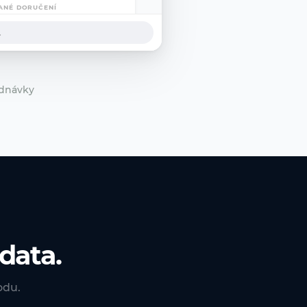
ANÉ DORUČENÍ
.
ednávky
data.
odu.