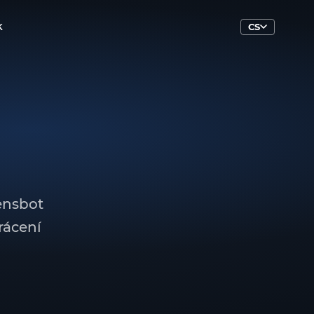
k
CS
ensbot
rácení