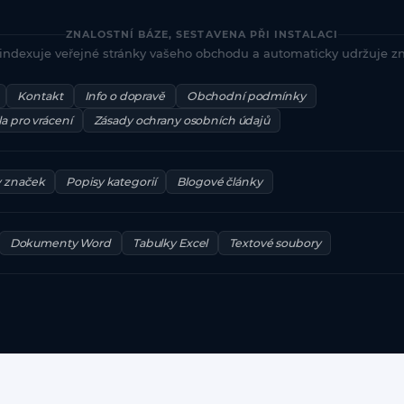
ZNALOSTNÍ BÁZE, SESTAVENA PŘI INSTALACI
i indexuje veřejné stránky vašeho obchodu a automaticky udržuje zna
Kontakt
Info o dopravě
Obchodní podmínky
la pro vrácení
Zásady ochrany osobních údajů
y značek
Popisy kategorií
Blogové články
Dokumenty Word
Tabulky Excel
Textové soubory