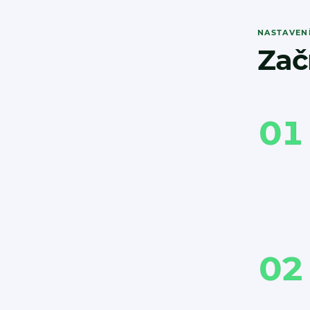
NASTAVEN
Zač
01
02