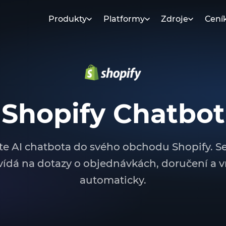
Produkty
Platformy
Zdroje
Cení
Shopify Chatbot
jte AI chatbota do svého obchodu Shopify. S
ídá na dotazy o objednávkách, doručení a v
automaticky.