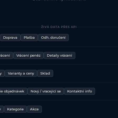
ŽIVÁ DATA PŘES API
Doprava
Platba
Odh. doručení
rácení
Vrácení peněz
Detaily vrácení
y
Varianty a ceny
Sklad
rie objednávek
Nový / vracející se
Kontaktní info
y
Kategorie
Akce