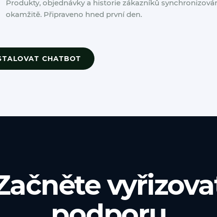
Produkty, objednávky a historie zákazníků synchronizová
okamžitě. Připraveno hned první den.
STALOVAT CHATBOT
Začněte vyřizova
podporu