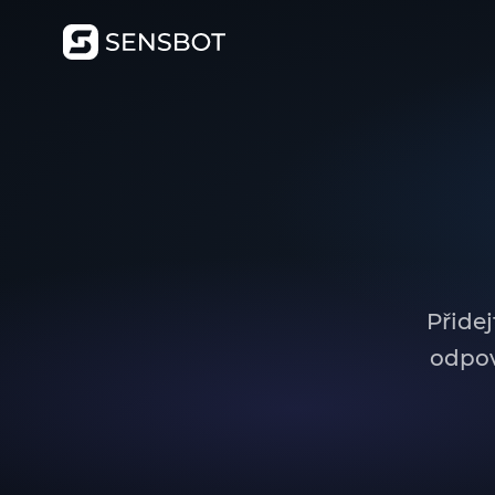
Přide
odpov