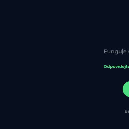
Funguje 
Odpovídejt
Be