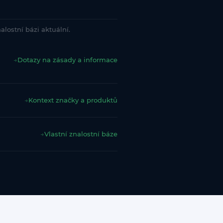
lostní bázi aktuální.
→
Dotazy na zásady a informace
→
Kontext značky a produktů
→
Vlastní znalostní báze