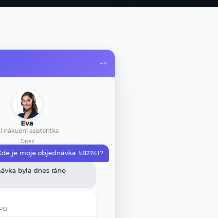
–
×
Eva
I nákupní asistentka
Dnes
Kde je moje objednávka #82741?
ávka byla dnes ráno
DPD