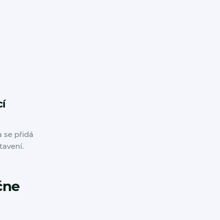
cí
 se přidá
avení.
čne