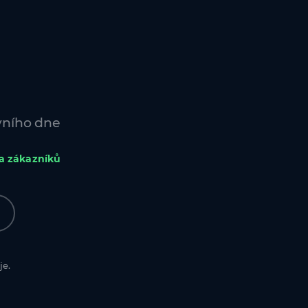
vního dne
a zákazníků
je.