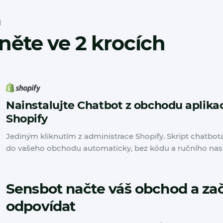
Í
něte ve 2 krocích
Nainstalujte Chatbot z obchodu aplika
Shopify
Jediným kliknutím z administrace Shopify. Skript chatbota
do vašeho obchodu automaticky, bez kódu a ručního nast
Sensbot načte váš obchod a za
odpovídat