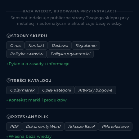
BAZA WIEDZY, BUDOWANA PRZY INSTALACJI
Sensbot indeksuje publiczne strony Twojego sklepu przy
instalacji i automatycznie aktualizuje bazę wiedzy.
STRONY SKLEPU
O nas
Kontakt
Dostawa
Regulamin
Polityka zwrotów
Polityka prywatności
→
Pytania o zasady i informacje
TREŚCI KATALOGU
Opisy marek
Opisy kategorii
Artykuły blogowe
→
Kontekst marki i produktów
PRZESŁANE PLIKI
PDF
Dokumenty Word
Arkusze Excel
Pliki tekstowe
→
Własna baza wiedzy