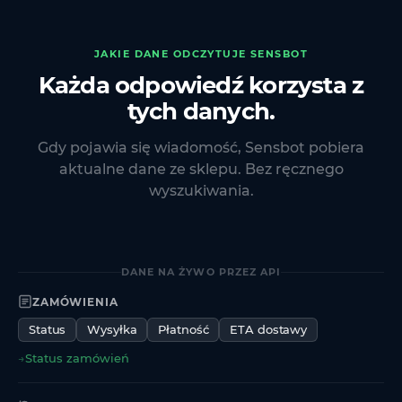
JAKIE DANE ODCZYTUJE SENSBOT
Każda odpowiedź korzysta z
tych danych.
Gdy pojawia się wiadomość, Sensbot pobiera
aktualne dane ze sklepu. Bez ręcznego
wyszukiwania.
DANE NA ŻYWO PRZEZ API
ZAMÓWIENIA
Status
Wysyłka
Płatność
ETA dostawy
→
Status zamówień