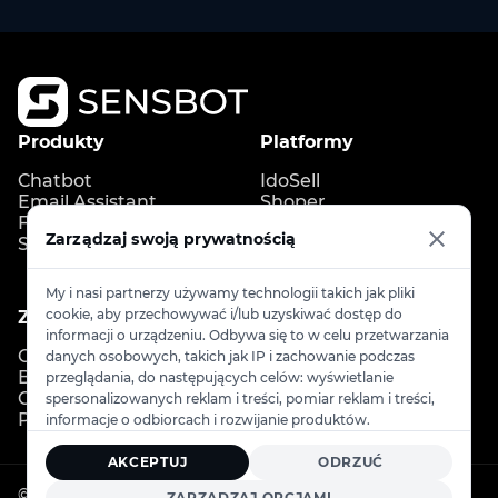
Produkty
Platformy
Chatbot
IdoSell
Email Assistant
Shoper
FAQ Generator
Shopify
Zarządzaj swoją prywatnością
Store Copilot
IdoBooking
Upgates
My i nasi partnerzy używamy technologii takich jak pliki
cookie, aby przechowywać i/lub uzyskiwać dostęp do
Zasoby
Kontakt
informacji o urządzeniu. Odbywa się to w celu przetwarzania
Cennik
Kontakt
danych osobowych, takich jak IP i zachowanie podczas
Blog
info@sensbot.ai
przeglądania, do następujących celów: wyświetlanie
Centrum pomocy
Umów demo
spersonalizowanych reklam i treści, pomiar reklam i treści,
Program partnerski
informacje o odbiorcach i rozwijanie produktów.
AKCEPTUJ
ODRZUĆ
© 2026
Sensbot
. Wszelkie prawa zastrzeżone.