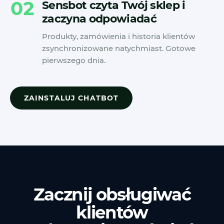
02
Sensbot czyta Twój sklep i
zaczyna odpowiadać
Produkty, zamówienia i historia klientów
zsynchronizowane natychmiast. Gotowe
pierwszego dnia.
ZAINSTALUJ CHATBOT
Zacznij obsługiwać
klientów