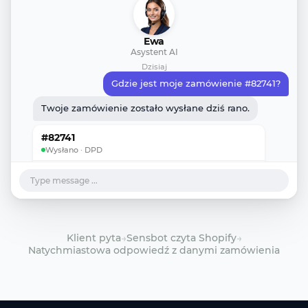
Ewa
Asystent AI
Dzisiaj
Gdzie jest moje zamówienie #82741?
Twoje zamówienie zostało wysłane dziś rano.
#82741
Wysłano · DPD
PLANOWANA DOSTAWA
Jutro
Type message ...
PRZEWOŹNIK
DPD
PŁATNOŚĆ
Opłacone
AI
Klient pyta
→
Sensbot czyta Shopify
→
Natychmiastowa odpowiedź z danymi zamówienia