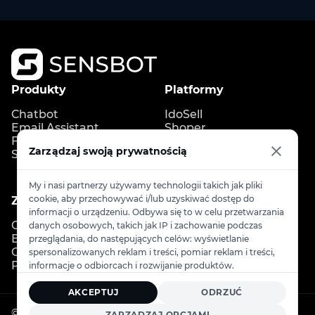
Produkty
Platformy
Chatbot
IdoSell
Email Assistant
Shoper
FAQ Generator
Shopify
Zarządzaj swoją prywatnością
Store Copilot
IdoBooking
Upgates
My i nasi partnerzy używamy technologii takich jak pliki
cookie, aby przechowywać i/lub uzyskiwać dostęp do
Zasoby
Kontakt
informacji o urządzeniu. Odbywa się to w celu przetwarzania
Cennik
Kontakt
danych osobowych, takich jak IP i zachowanie podczas
Blog
info@sensbot.ai
przeglądania, do następujących celów: wyświetlanie
Centrum pomocy
Umów demo
spersonalizowanych reklam i treści, pomiar reklam i treści,
Program partnerski
informacje o odbiorcach i rozwijanie produktów.
AKCEPTUJ
ODRZUĆ
© 2026
Sensbot
. Wszelkie prawa zastrzeżone.