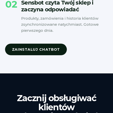
02
Sensbot czyta Twój sklep i
zaczyna odpowiadać
Produkty, zamówienia i historia klientów
zsynchronizowane natychmiast. Gotowe
pierwszego dnia.
ZAINSTALUJ CHATBOT
Zacznij obsługiwać
klientów