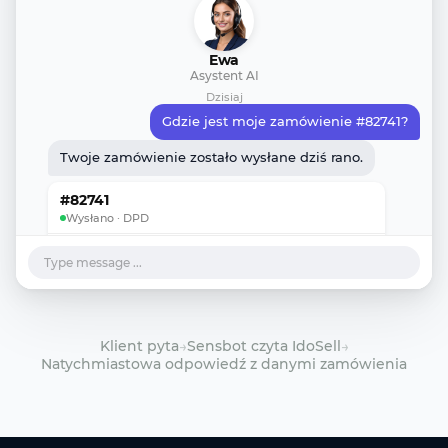
Ewa
Asystent AI
Dzisiaj
Gdzie jest moje zamówienie #82741?
Twoje zamówienie zostało wysłane dziś rano.
#82741
Wysłano · DPD
PLANOWANA DOSTAWA
Jutro
Type message ...
PRZEWOŹNIK
DPD
PŁATNOŚĆ
Opłacone
AI
Klient pyta
→
Sensbot czyta IdoSell
→
Natychmiastowa odpowiedź z danymi zamówienia