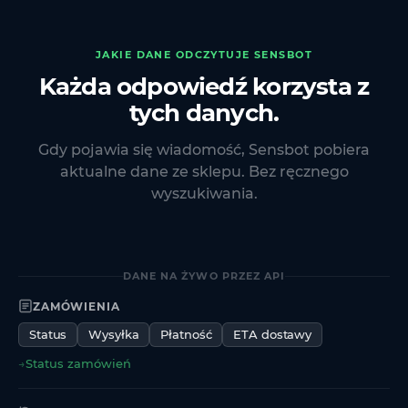
JAKIE DANE ODCZYTUJE SENSBOT
Każda odpowiedź korzysta z
tych danych.
Gdy pojawia się wiadomość, Sensbot pobiera
aktualne dane ze sklepu. Bez ręcznego
wyszukiwania.
DANE NA ŻYWO PRZEZ API
ZAMÓWIENIA
Status
Wysyłka
Płatność
ETA dostawy
→
Status zamówień