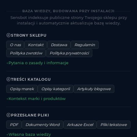
BAZA WIEDZY, BUDOWANA PRZY INSTALACJI
Sensbot indeksuje publiczne strony Twojego sklepu przy
instalacji i automatycznie aktualizuje bazę wiedzy.
STRONY SKLEPU
O nas
Kontakt
Dostawa
Regulamin
Polityka zwrotów
Polityka prywatności
→
Pytania o zasady i informacje
TREŚCI KATALOGU
Opisy marek
Opisy kategorii
Artykuły blogowe
→
Kontekst marki i produktów
PRZESŁANE PLIKI
PDF
Dokumenty Word
Arkusze Excel
Pliki tekstowe
→
Własna baza wiedzy