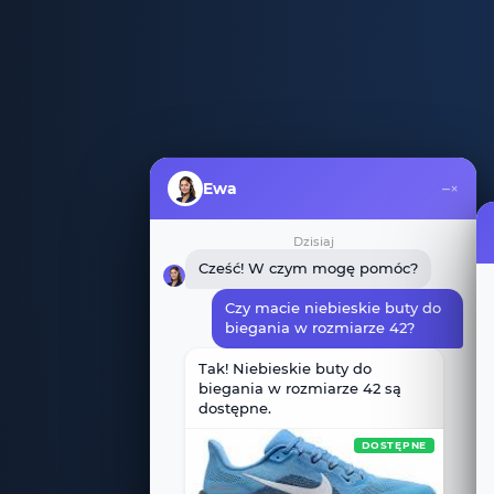
Ewa
–
×
Dzisiaj
Cześć! W czym mogę pomóc?
Czy macie niebieskie buty do
biegania w rozmiarze 42?
Tak! Niebieskie buty do
biegania w rozmiarze 42 są
dostępne.
DOSTĘPNE