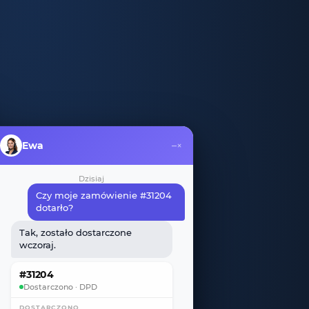
Ewa
–
×
Dzisiaj
Czy moje zamówienie #31204
dotarło?
Tak, zostało dostarczone
wczoraj.
#31204
Dostarczono · DPD
DOSTARCZONO