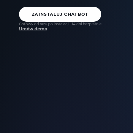
ZAINSTALUJ CHATBOT
Gotowy od razu po instalacji · 14 dni bezpłatnie
Umów demo