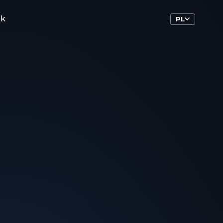
ik
PL