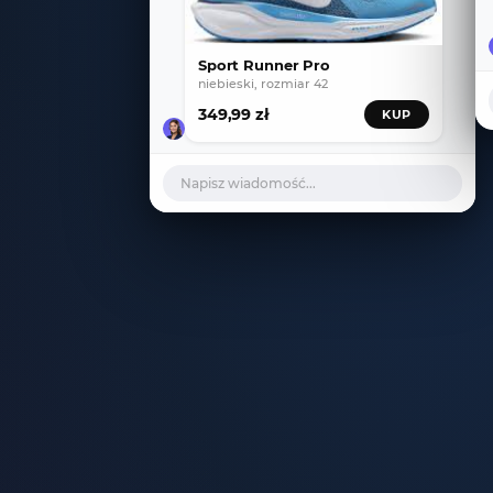
Sport Runner Pro
niebieski, rozmiar 42
349,99 zł
KUP
Napisz wiadomość...