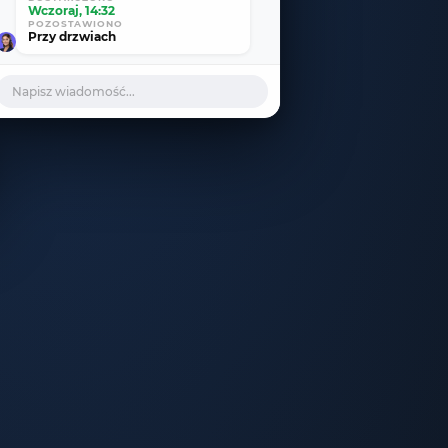
Wczoraj, 14:32
POZOSTAWIONO
Przy drzwiach
Napisz wiadomość...