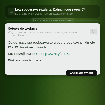
Lewa podeszwa rozdarta, 12 dni, mogę zwrócić?
Katarzyna Wiśniewska · k.wisniewska@gmail.com
BAZA WIEDZY + DANE SKLEPU
Gotowe do wysłania
Wygenerowano na podstawie zasad zwrotów, zamówienia i
danych klienta
Odklejająca się podeszwa to wada produkcyjna. Minęło
12 z 30 dni okresu zwrotu.
Rozpocznij zwrot:
sklep.pl/zwroty/217168
Etykieta zwrotu zostanie wysłana na
k.wisniewska@gmail.com
.
Wyślij odpowiedź