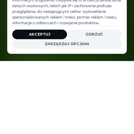
informacji o urządzeniu. Odbywa się to w celu przetwarzania
danych osobowych, takich jak IP i zachowanie podczas
przeglądania, do następujących celów: wyświetlanie
spersonalizowanych reklam i treści, pomiar reklam i treści,
informacje o odbiorcach i rozwijanie produktów.
AKCEPTUJ
ODRZUĆ
ZARZĄDZAJ OPCJAMI
Od
19 €/mies.
7 dni bezpłatnie
Bez karty kredytowej
Zobacz plany →
PRAWDZIWE DANE, PRAWDZIWE ODPOWIEDZI
Twoje dane Shopify.