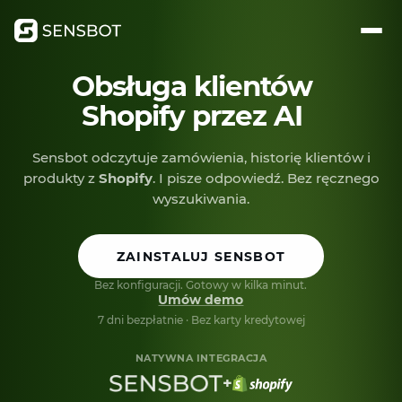
Obsługa klientów
Shopify przez AI
Sensbot odczytuje zamówienia, historię klientów i
produkty z
Shopify
. I pisze odpowiedź. Bez ręcznego
wyszukiwania.
ZAINSTALUJ SENSBOT
Bez konfiguracji. Gotowy w kilka minut.
Umów demo
7 dni bezpłatnie · Bez karty kredytowej
NATYWNA INTEGRACJA
+