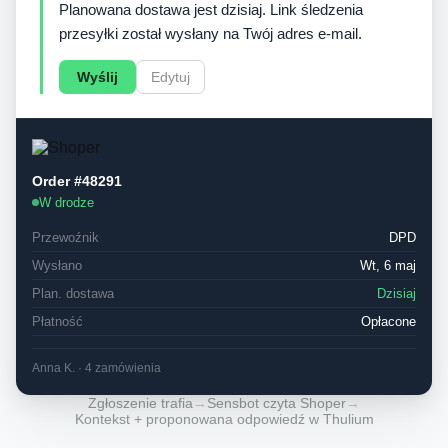
Planowana dostawa jest dzisiaj. Link śledzenia
przesyłki został wysłany na Twój adres e-mail.
Wyślij
Edytuj
Order #48291
W drodze
Przewoźnik
DPD
Wysłano
Wt, 6 maj
Plan. dostawa
Dzisiaj
Płatność
Opłacone
Anna K. · 4 zamówienia
Zgłoszenie trafia
→
Sensbot czyta Shoper
→
Kontekst + proponowana odpowiedź w Thulium