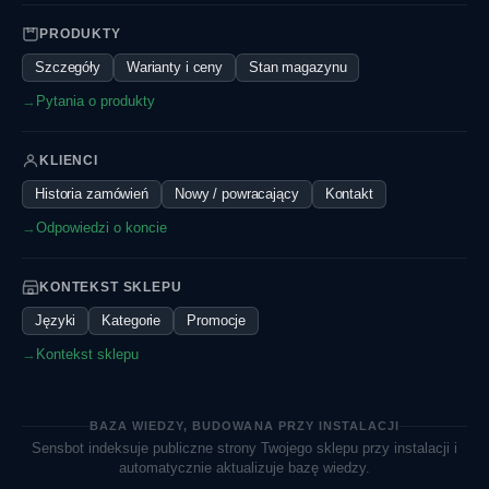
PRODUKTY
Szczegóły
Warianty i ceny
Stan magazynu
→
Pytania o produkty
KLIENCI
Historia zamówień
Nowy / powracający
Kontakt
→
Odpowiedzi o koncie
KONTEKST SKLEPU
Języki
Kategorie
Promocje
→
Kontekst sklepu
BAZA WIEDZY, BUDOWANA PRZY INSTALACJI
Sensbot indeksuje publiczne strony Twojego sklepu przy instalacji i
automatycznie aktualizuje bazę wiedzy.