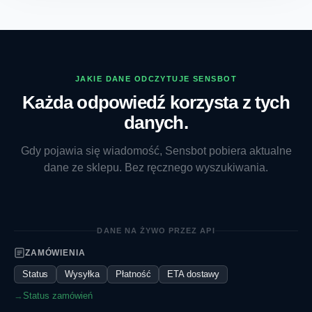
JAKIE DANE ODCZYTUJE SENSBOT
Każda odpowiedź korzysta z tych
danych.
Gdy pojawia się wiadomość, Sensbot pobiera aktualne
dane ze sklepu. Bez ręcznego wyszukiwania.
DANE NA ŻYWO PRZEZ API
ZAMÓWIENIA
Status
Wysyłka
Płatność
ETA dostawy
→
Status zamówień