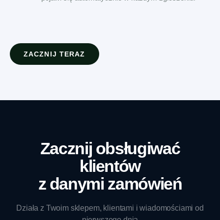
ZACZNIJ TERAZ
Zacznij obsługiwać
klientów
z danymi zamówień
Działa z Twoim sklepem, klientami i wiadomościami od
pierwszego dnia